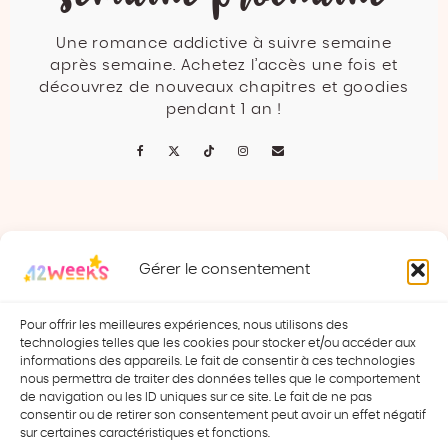
Une romance addictive à suivre semaine
après semaine. Achetez l’accès une fois et
découvrez de nouveaux chapitres et goodies
pendant 1 an !
NAVIGATION
Gérer le consentement
DE
EPISODE 13
EPISODE 15
L’ARTICLE
Pour offrir les meilleures expériences, nous utilisons des
technologies telles que les cookies pour stocker et/ou accéder aux
informations des appareils. Le fait de consentir à ces technologies
nous permettra de traiter des données telles que le comportement
de navigation ou les ID uniques sur ce site. Le fait de ne pas
POLITIQUE DE CONFIDENTIALITE
consentir ou de retirer son consentement peut avoir un effet négatif
CONDITIONS GENERALES DE VENTE
sur certaines caractéristiques et fonctions.
MENTIONS LEGALES
CONTACT