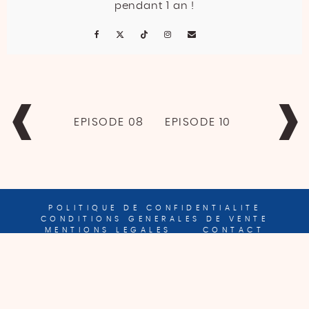
pendant 1 an !
NAVIGATION
DE
EPISODE 08
EPISODE 10
L’ARTICLE
POLITIQUE DE CONFIDENTIALITE
CONDITIONS GENERALES DE VENTE
MENTIONS LEGALES
CONTACT
© 2026 | ALL RIGHTS RESERVED |
DESIGNÉ PAR POULETTE
MAGIQUE AVEC AMOUR <3